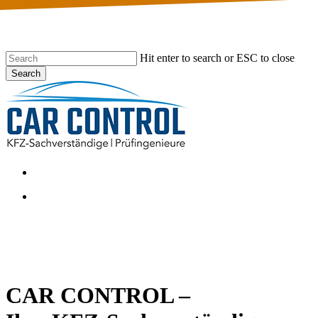
Skip
to
main
content
Hit enter to search or ESC to close
Search
Close
Search
Menu
Menu
CAR CONTROL –